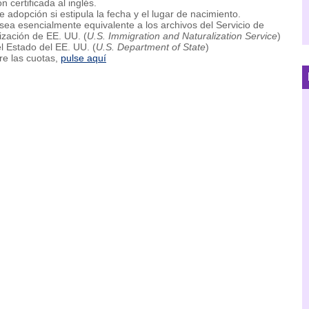
n certificada al inglés.
e adopción si estipula la fecha y el lugar de nacimiento.
ea esencialmente equivalente a los archivos del Servicio de
ización de EE. UU. (
U.S. Immigration and Naturalization Service
)
l Estado del EE. UU. (
U.S. Department of State
)
re las cuotas,
pulse aquí