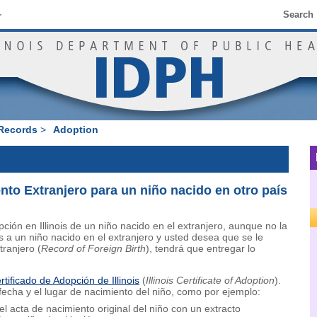
Search
r
 Records
>
Adoption
nto Extranjero para un niño nacido en otro país
opción en Illinois de un niño nacido en el extranjero, aunque no la
ois a un niño nacido en el extranjero y usted desea que se le
ranjero (
Record of Foreign Birth
), tendrá que entregar lo
rtificado de Adopción de Illinois
(
Illinois Certificate of Adoption
).
fecha y el lugar de nacimiento del niño, como por ejemplo:
el acta de nacimiento original del niño con un extracto